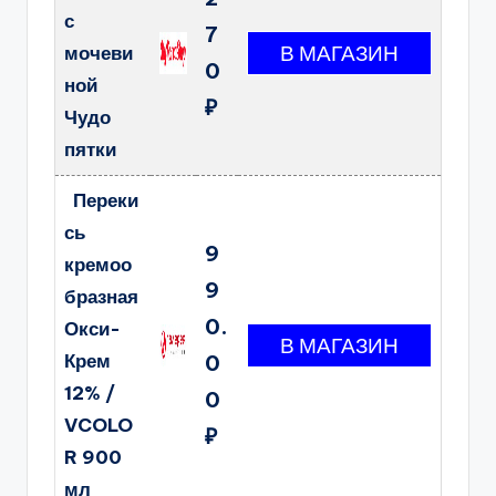
с
7
мочеви
0
ной
₽
Чудо
пятки
Переки
сь
9
кремоо
9
бразная
0.
Окси-
Крем
0
12% /
0
VCOLO
₽
R 900
мл