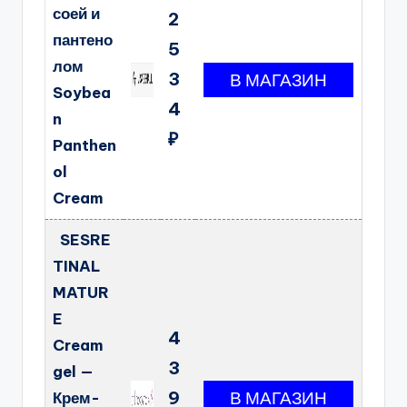
соей и
2
пантено
5
лом
3
Soybea
4
n
₽
Panthen
ol
Cream
SESRE
TINAL
MATUR
E
4
Cream
3
gel —
9
Крем-