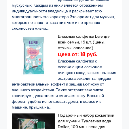
мускусных. Каждый из них является отражением
индивидуальности владельца и раскрывает всю
многогранность его характера.Это аромат для мужчин,
которые не знают отказа ни в чем и не признают
сложностей жизни...
Влажные салфетки Lure для
всей семьи, 15 шт. (цены,
отзывы, описание)
Цена от: 18 руб.
Влажные салфетки с
освежающим лосьоном
очищают кожу, за счет наличия
экстракта эвкалипта придают
антибактериальный эффект и защищают кожу от
внешнего воздействия. Также экстракт эвкалипта
тонизирует, увлажняет и смягчает кожу. Большой
формат удобно использовать дома, в офисе и в
машине. Крышка на...
Подарочный набор косметики
для мужчин: Туалетная вода
Dollar, 100 мл + пена для