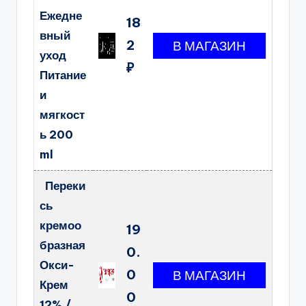
Ежедне
18
вный
2
уход
₽
Питание
и
мягкост
ь 200
ml
Переки
сь
кремоо
19
бразная
0.
Окси-
0
Крем
0
12% /