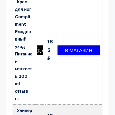
Крем
для ног
Compli
ment
Ежедне
вный
18
уход
2
Питание
₽
и
мягкост
ь 200
ml
отзыв
ы
Универ