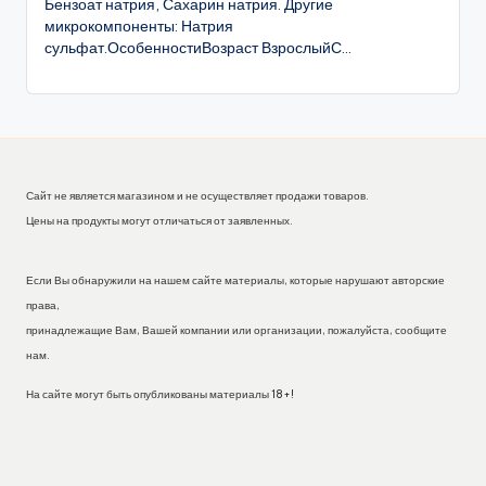
Бензоат натрия, Сахарин натрия. Другие
микрокомпоненты: Натрия
сульфат.ОсобенностиВозраст ВзрослыйС...
Сайт не является магазином и не осуществляет продажи товаров.
Цены на продукты могут отличаться от заявленных.
Если Вы обнаружили на нашем сайте материалы, которые нарушают авторские
права,
принадлежащие Вам, Вашей компании или организации, пожалуйста, сообщите
нам.
На сайте могут быть опубликованы материалы 18+!