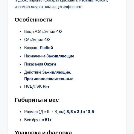
гидроксипропил фосфат крахмала, изоамил кокоат,
изоамил лаурат, калия цетилфосфат.
Особенности
Вес, г/Объём, мл
40
Объём, мл
40
Возраст
Любой
Назначение
Заживляющие
Показания
Ожоги
Действие
Заживляющие,
Противовоспалительные
UVA/UVB
Нет
Габариты и вес
Размер (Д × Ш × В, см)
3,8 х 3,1 х 13,5
Вес брутто
51 г
Упаковка и фасовка