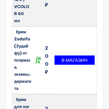
₽
VCOLO
R 60
мл
Крем
Zudaifu
(Зудай
2
фу) от
0
псориаз
0
а,
₽
экземы,
дермати
та
Крем
для ног
2