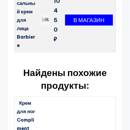
10
сальны
4
й крем
5
для
лица
0
Barbier
₽
e
Найдены похожие
продукты:
Крем
для ног
Compli
ment