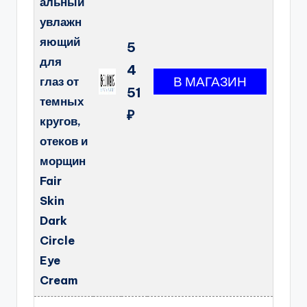
альный
увлажн
яющий
5
для
4
глаз от
51
темных
₽
кругов,
отеков и
морщин
Fair
Skin
Dark
Circle
Eye
Cream