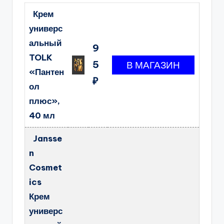
Крем
универс
альный
9
TOLK
5
«Пантен
₽
ол
плюс»,
40 мл
Jansse
n
Cosmet
ics
Крем
универс