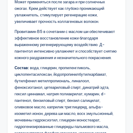
Может применяться после загара и при солнечных
ожогах. Крем действует как глубоко проникающий
увлажнитель, стимулирует регенерацию кожи,
увеличивает прочность коллагеновых волокон.
Провитамин В5 в сочетании с маслом ши обеспечивают
эффективное восстановление кожи благодаря
выраженному регенерирующему воздействию. Д-
пантентол интенсивно увлажняет и способствует снятию
кожного раздражения и незначительного покраснения.
Состав:
вода, глицерин, пропиленгликоль,
циклопентасилоксан, йодопропинилбутилкарбамат,
бутилфенил метилпропиональ, линалоол,
феноксиэтанол, цетеариловый спирт, динатрий эдта,
гексил циннамал, натрия полиакрилат, кумарин, d-
пантенол, бензиловый спирт, бензил салицилат,
оливковое масло, каприлик триглицерид, альфа-
изометил ионон, дерева ши масло, воск эмульсионный,
мочевины гидроксиэтил, глицерин моностеарат,
гидрогенизированные глицериды пальмового масла,