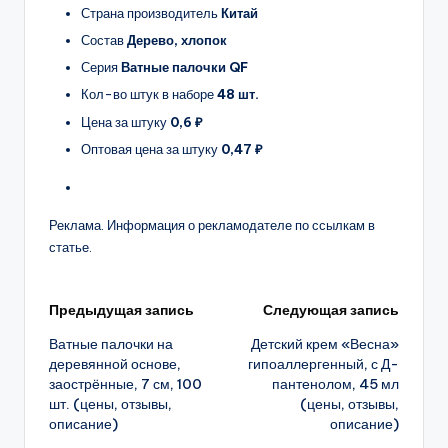
Страна производитель
Китай
Состав
Дерево, хлопок
Серия
Ватные палочки QF
Кол-во штук в наборе
48 шт.
Цена за штуку
0,6 ₽
Оптовая цена за штуку
0,47 ₽
Реклама. Информация о рекламодателе по ссылкам в
статье.
Навигация
Предыдущая запись
Следующая запись
Ватные палочки на
Детский крем «Весна»
записи
деревянной основе,
гипоаллергенный, с Д-
заострённые, 7 см, 100
пантенолом, 45 мл
шт. (цены, отзывы,
(цены, отзывы,
описание)
описание)