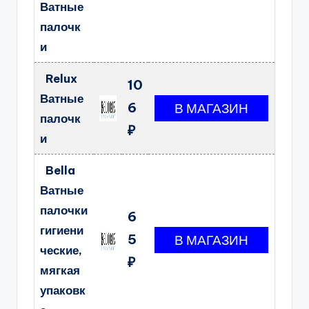
Ватные
палочк
и
Relux
10
Ватные
6
палочк
₽
и
Bella
Ватные
палочки
6
гигиени
5
ческие,
₽
мягкая
упаковк