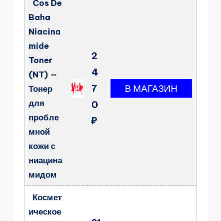
Cos De
Baha
Niacina
mide
2
Toner
4
(NT) —
7
Тонер
для
0
пробле
₽
мной
кожи с
ниацина
мидом
Космет
ическое