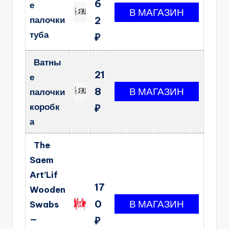
6
е
палочки
2
туба
₽
Ватны
21
е
8
палочки
коробк
₽
а
The
Saem
Art’Lif
17
Wooden
0
Swabs
—
₽