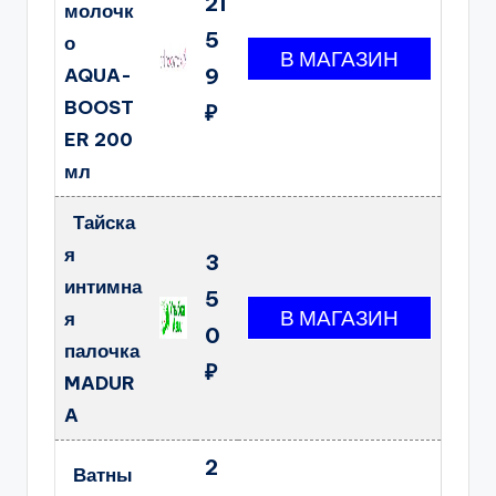
21
молочк
5
о
AQUA-
9
BOOST
₽
ER 200
мл
Тайска
я
3
интимна
5
я
0
палочка
₽
MADUR
A
2
Ватны