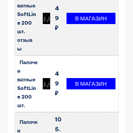
ватные
4
SoftLin
9
e 200
₽
шт.
отзыв
ы
Палочк
и
4
ватные
9
SoftLin
₽
e 200
шт.
10
Палочк
5.
и