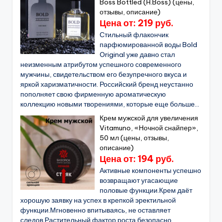
Boss Bottled (H.Boss) (цены,
отзывы, описание)
Цена от: 219 руб.
Стильный флакончик
парфюмированной воды Bold
Original уже давно стал
неизменным атрибутом успешного современного
мужчины, свидетельством его безупречного вкуса и
яркой харизматичности. Российский бренд неустанно
пополняет свою фирменную ароматическую
коллекцию новыми творениями, которые еще больше...
Крем мужской для увеличения
Vitamuno, «Ночной снайпер»,
50 мл (цены, отзывы,
описание)
Цена от: 194 руб.
Активные компоненты успешно
возвращают угасающие
половые функции.Крем даёт
хорошую заявку на успех в крепкой эректильной
функции.Мгновенно впитываясь, не оставляет
следов.Растительный фактор роста безопасно