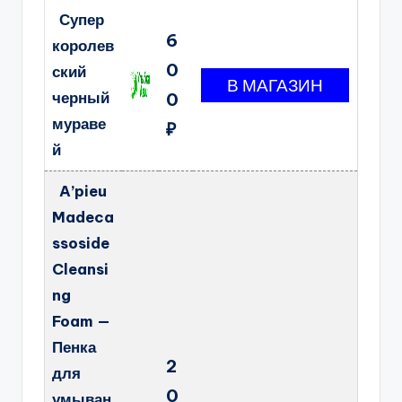
Супер
6
королев
0
ский
черный
0
мураве
₽
й
A’pieu
Madeca
ssoside
Cleansi
ng
Foam —
Пенка
2
для
0
умыван