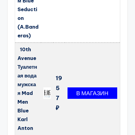
м Blue
Seducti
on
(A.Band
eras)
10th
Avenue
Туалетн
ая вода
19
мужска
5
я Mad
7
Men
₽
Blue
Karl
Anton