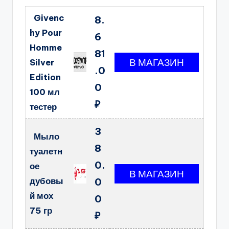
Givenc
8.
hy Pour
6
Homme
81
Silver
.0
Edition
0
100 мл
₽
тестер
3
Мыло
8
туалетн
0.
ое
дубовы
0
й мох
0
75 гр
₽