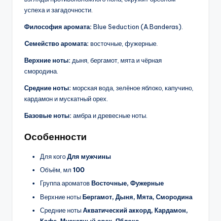
успеха и загадочности.
Философия аромата:
Blue Seduction (A.Banderas).
Cемейство аромата:
восточные, фужерные.
Верхние ноты:
дыня, бергамот, мята и чёрная
смородина.
Средние ноты:
морская вода, зелёное яблоко, капучино,
кардамон и мускатный орех.
Базовые ноты:
амбра и древесные ноты.
Особенности
Для кого
Для мужчины
Объём, мл
100
Группа ароматов
Восточные, Фужерные
Верхние ноты
Бергамот, Дыня, Мята, Смородина
Средние ноты
Акватический аккорд, Кардамон,
Кофе, Мускатный орех, Яблоко