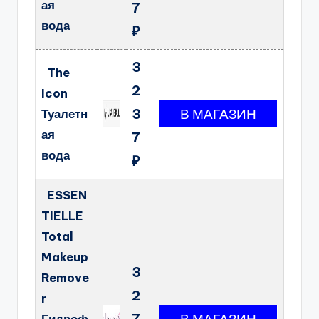
ая
7
вода
₽
3
The
2
Icon
3
Туалетн
ая
7
вода
₽
ESSEN
TIELLE
Total
Makeup
3
Remove
2
r
7