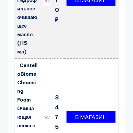
Гидроф
ильное
0
очищаю
₽
щее
масло
(115
мл)
Centell
aBiome
Cleansi
ng
3
Foam —
4
Очища
7
ющая
пенка с
5