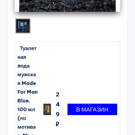
Туалет
ная
вода
мужска
я Made
For Man
2
Blue,
4
100 мл
9
(по
₽
мотива