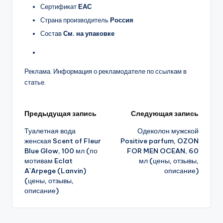
Сертификат
ЕАС
Страна производитель
Россия
Состав
См. на упаковке
Реклама. Информация о рекламодателе по ссылкам в
статье.
Навигация
Предыдущая запись
Следующая запись
Туалетная вода
Одеколон мужской
записи
женская Scent of Fleur
Positive parfum, OZON
Blue Glow, 100 мл (по
FOR MEN OCEAN, 60
мотивам Eclat
мл (цены, отзывы,
A`Arpege (Lanvin)
описание)
(цены, отзывы,
описание)