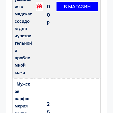
0
ия с
мадекас
0
сосидо
₽
м для
чувстви
тельной
и
пробле
мной
кожи
Мужск
ая
парфю
2
мерия
5