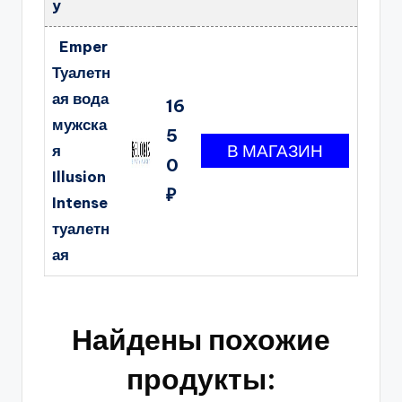
y
Emper
Туалетн
ая вода
16
мужска
5
я
0
Illusion
₽
Intense
туалетн
ая
Найдены похожие
продукты: