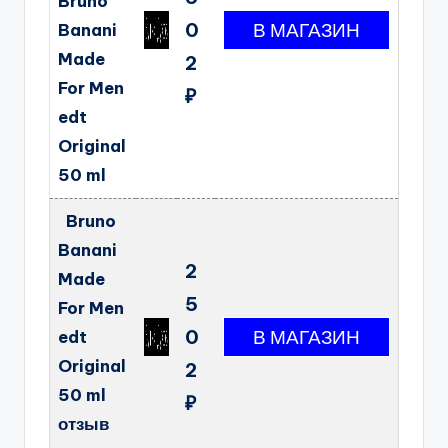
Bruno
0
Banani
Made
2
For Men
₽
edt
Original
50 ml
Bruno
Banani
2
Made
5
For Men
0
edt
Original
2
50 ml
₽
отзыв