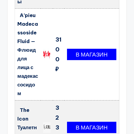
ы
A’pieu
Madeca
ssoside
31
Fluid —
0
Флюид
для
0
лица с
₽
мадекас
сосидо
м
3
The
2
Icon
3
Туалетн