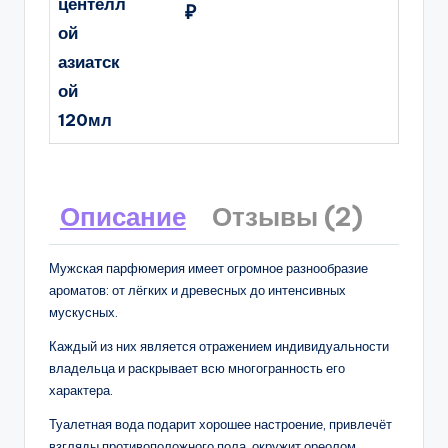
центелл
₽
ой
азиатск
ой
120мл
Описание
Отзывы (2)
Мужская парфюмерия имеет огромное разнообразие
ароматов: от лёгких и древесных до интенсивных
мускусных.
Каждый из них является отражением индивидуальности
владельца и раскрывает всю многогранность его
характера.
Туалетная вода подарит хорошее настроение, привлечёт
взгляды противоположного пола, окружит ореолом