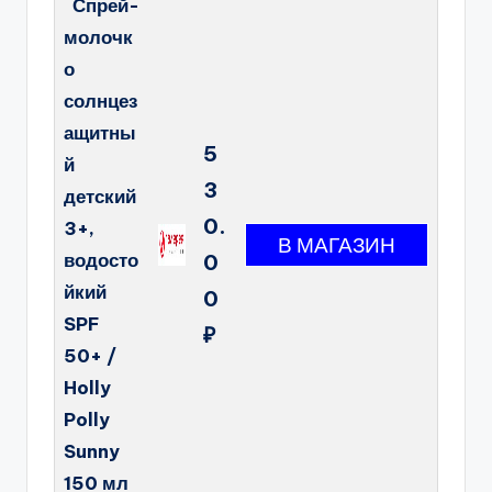
Спрей-
молочк
о
солнцез
ащитны
5
й
3
детский
0.
3+,
водосто
0
йкий
0
SPF
₽
50+ /
Holly
Polly
Sunny
150 мл