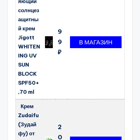
яющий
солнцез
ащитны
й крем
9
Jigott
9
WHITEN
₽
ING UV
SUN
BLOCK
SPF50+
,70 ml
Крем
Zudaifu
(Зудай
2
фу) от
0