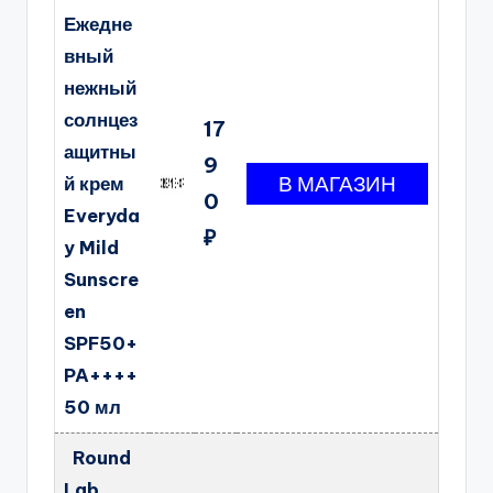
Ежедне
вный
нежный
солнцез
17
ащитны
9
й крем
0
Everyda
₽
y Mild
Sunscre
en
SPF50+
PA++++
50 мл
Round
Lab