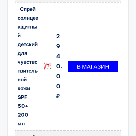
Спрей
солнцез
ащитны
й
2
детский
9
для
4
чувствс
0.
твитель
0
ной
0
кожи
₽
SPF
50+
200
мл