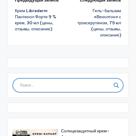
Навигация
Предыдущая запись
Следующая запись
Крем Librederm
Гель-бальзам
записи
Пантенол Форте 9 %
«Венолгон» с
крем, 30 мл (цены,
троксерутином, 75 мл
отзывы, описание)
(цены, отзывы,
описание)
Солнцезащитный крем-