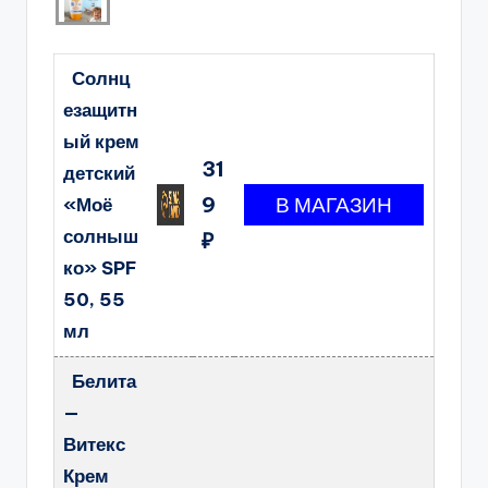
Солнц
езащитн
ый крем
31
детский
9
«Моё
солныш
₽
ко» SPF
50, 55
мл
Белита
—
Витекс
Крем