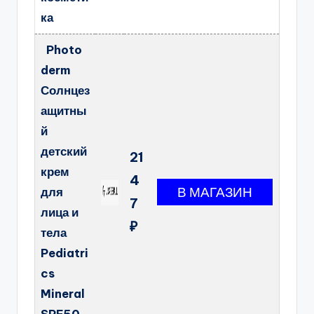
ка
Photo
derm
Солнцез
ащитны
й
детский
21
крем
4
для
7
лица и
₽
тела
Pediatri
cs
Mineral