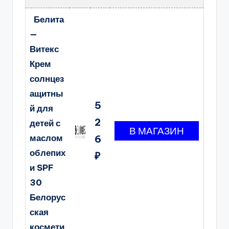
Белита
—
Витекс
Крем
солнцез
ащитны
5
й для
2
детей с
маслом
6
облепих
₽
и SPF
30
Белорус
ская
космети