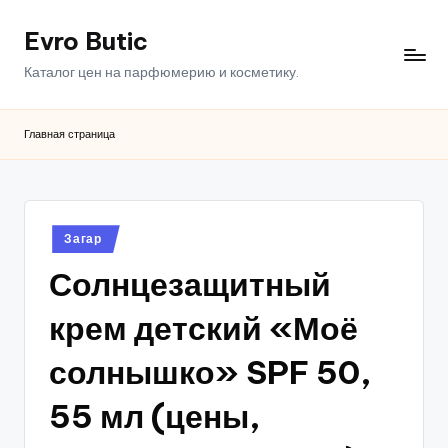
Evro Butic
Перейти
к
Каталог цен на парфюмерию и косметику.
содержимому
Главная страница
Опубликовано
Загар
в
Солнцезащитный
крем детский «Моё
солнышко» SPF 50,
55 мл (цены,