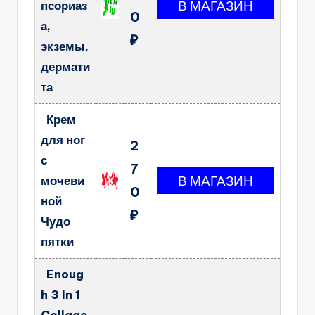
псориаз
0
а,
₽
экземы,
дермати
та
Крем
для ног
2
с
7
мочеви
0
ной
₽
Чудо
пятки
Enoug
h 3 In 1