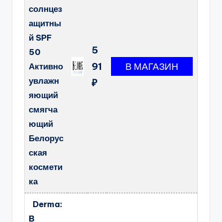
солнцез
ащитны
й SPF
5
50
91
Активно
увлажн
₽
яющий
смягча
ющий
Белорус
ская
космети
ка
Derma:
B