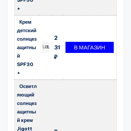
SPF50
+
Крем
детский
2
солнцез
31
ащитны
й
₽
SPF30
+
Осветл
яющий
солнцез
ащитны
й крем
Jigott