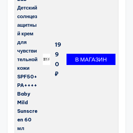
Детский
солнцез
ащитны
й крем
для
19
чувстви
9
тельной
0
кожи
₽
SPF50+
PA++++
Baby
Mild
Sunscre
en 60
мл