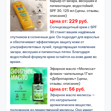
барьер от загара, веснушек и
пигментации, водостойкий,
SPF 30, 125 мл (цены, отзывы,
описание)
Цена от: 229 руб.
Солнцезащитный крем с SPF
30 станет вашим надёжным
спутником в солнечные дни. Он подходит для взрослых
и обеспечивает эффективную защиту кожи от
ультрафиолетовых лучей, предотвращая появление
загара, веснушек и пигментных пятен. Благодаря
водостойкой формуле крем остаётся на коже даже во
время...
Эфирное масло «Мелисса»
флакон-капельница 17 мл
«Добропаровъ» (цены,
отзывы, описание)
Цена от: 56 руб.
Эфирное масло мелиссы —
это натуральное
ароматическое вещество,
полученное из лекарственной мелиссы. Оно имеет