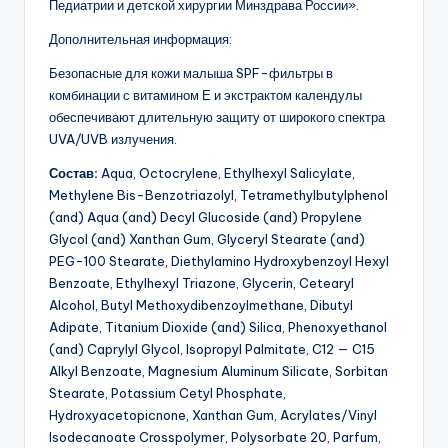
Педиатрии и детской хирургии Минздрава России».
Дополнительная информация:
Безопасные для кожи малыша SPF-фильтры в
комбинации с витамином Е и экстрактом календулы
обеспечивают длительную защиту от широкого спектра
UVA/UVB излучения.
Состав:
Aqua, Octocrylene, Ethylhexyl Salicylate,
Methylene Bis-Benzotriazolyl, Tetramethylbutylphenol
(and) Aqua (and) Decyl Glucoside (and) Propylene
Glycol (and) Xanthan Gum, Glyceryl Stearate (and)
PEG-100 Stearate, Diethylamino Hydroxybenzoyl Hexyl
Benzoate, Ethylhexyl Triazone, Glycerin, Cetearyl
Alcohol, Butyl Methoxydibenzoylmethane, Dibutyl
Adipate, Titanium Dioxide (and) Silica, Phenoxyethanol
(and) Caprylyl Glycol, Isopropyl Palmitate, C12 — C15
Alkyl Benzoate, Magnesium Aluminum Silicate, Sorbitan
Stearate, Potassium Cetyl Phosphate,
Hydroxyacetopicnone, Xanthan Gum, Acrylates/Vinyl
Isodecanoate Crosspolymer, Polysorbate 20, Parfum,