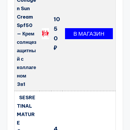
Collage
n Sun
Cream
10
Spf50
5
— Крем
0
солнцез
₽
ащитны
й с
коллаге
ном
3в1
SESRE
TINAL
MATUR
E
4