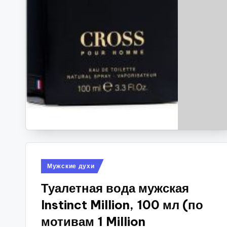
Опубликовано
Мужские духи
в
Туалетная вода мужская
Instinct Million, 100 мл (по
мотивам 1 Million