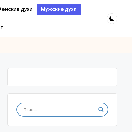
енские духи
Мужские духи
г