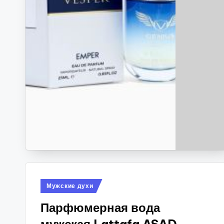
Опубликовано
Мужские духи
в
Парфюмерная вода