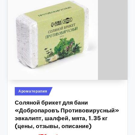
Опубликовано
Ароматерапия
в
Соляной брикет для бани
«Добропаровъ Противовирусный»
эвкалипт, шалфей, мята, 1.35 кг
(цены, отзывы, описание)