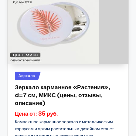
Опубликовано
Зеркала
в
Зеркало карманное «Растения»,
d=7 см, МИКС (цены, отзывы,
описание)
Цена от: 35 руб.
Компактное карманное зеркало с металлическим
корпусом и ярким растительным дизайном станет
полезным и стильным аксессуаром для