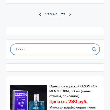
Пагинация
1
2
3
4
5
…
72
ПРЕД.
СЛЕД.
СТРАНИЦА
СТРАНИЦА
записей
Одеколон мужской OZON FOR
MEN STORM, 60 мл (цены,
отзывы, описание)
Цена от: 230 руб.
Мужская парфюмерия имеет