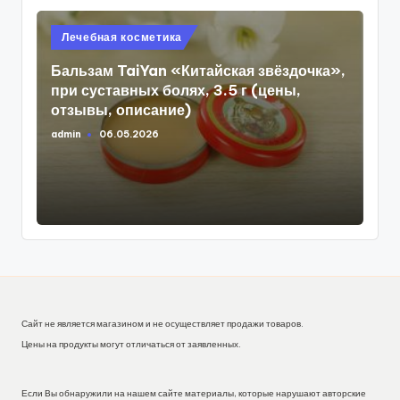
Опубликовано
Лечебная косметика
в
Бальзам TaiYan «Китайская звёздочка»,
при суставных болях, 3.5 г (цены,
отзывы, описание)
admin
06.05.2026
Запись
от
Сайт не является магазином и не осуществляет продажи товаров.
Цены на продукты могут отличаться от заявленных.
Если Вы обнаружили на нашем сайте материалы, которые нарушают авторские