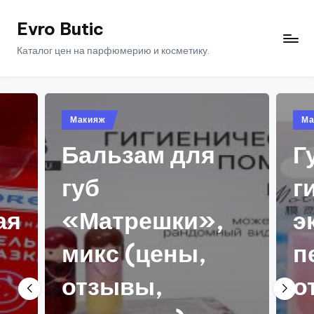
Evro Butic
Перейти
к
Каталог цен на парфюмерию и косметику.
содержимому
Опубликовано
Макияж
в
м для
Губная помада
гигиеническая 
шки»,
экстрактом
ены,
персика (цены
,
отзывы,