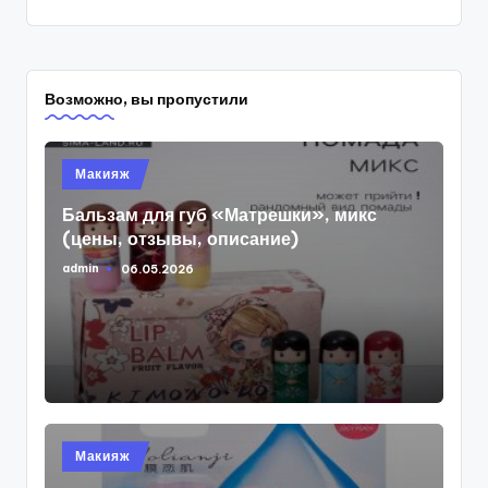
Возможно, вы пропустили
Опубликовано
Макияж
в
Бальзам для губ «Матрешки», микс
(цены, отзывы, описание)
admin
06.05.2026
Запись
от
Опубликовано
Макияж
в