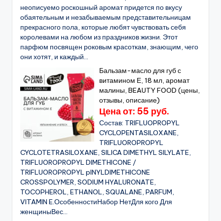
неописуемо роскошный аромат придется по вкусу
обаятельным и незабываемым представительницам
прекрасного пола, которые любят чувствовать себя
королевами на любом из праздников жизни. Этот
парфюм посвящен роковым красоткам, знающим, чего
они хотят, и каждый...
Бальзам-масло для губ с
витамином Е, 18 мл, аромат
малины, BEAUTY FOOD (цены,
отзывы, описание)
Цена от: 55 руб.
Состав: TRIFLUOPROPYL
CYCLOPENTASILOXANE,
TRIFLUOROPROPYL
CYCLOTETRASILOXANE, SILICA DIMETHYL SILYLATE,
TRIFLUOROPROPYL DIMETHICONE /
TRIFLUOROPROPYL pINYLDIMETHICONE
CROSSPOLYMER, SODIUM HYALURONATE,
TOCOPHEROL, ETHANOL, SQUALANE, PARFUM,
VITAMIN E.ОсобенностиНабор НетДля кого Для
женщиныВес...