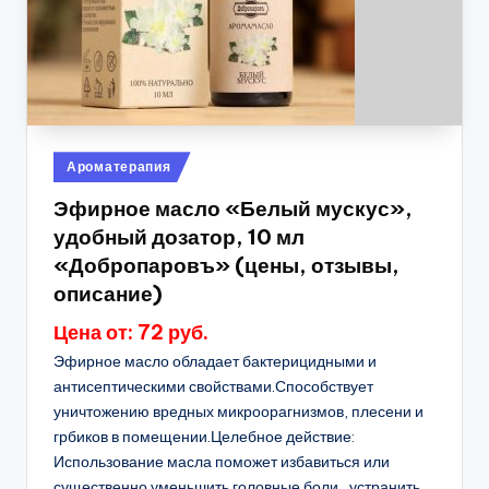
Опубликовано
Ароматерапия
в
Эфирное масло «Белый мускус»,
удобный дозатор, 10 мл
«Добропаровъ» (цены, отзывы,
описание)
Цена от: 72 руб.
Эфирное масло обладает бактерицидными и
антисептическими свойствами.Способствует
уничтожению вредных микроорагнизмов, плесени и
грбиков в помещении.Целебное действие:
Использование масла поможет избавиться или
существенно уменьшить головные боли , устранить