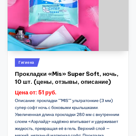
Опубликовано
Гигиена
в
Прокладки «Mis» Super Soft, ночь,
10 шт. (цены, отзывы, описание)
Цена от: 51 руб.
Описание: прокладки ""MIS"" ультратонкие (3 мм)
супер софт ночь с боковыми крылышками.
Увеличенная длина прокладки 280 мм с внутренним
слоем «Аэрлайд» надёжно впитывает и удерживает
жидкость, превращая её в гель. Верхний слой —
мягкий, нетканый материал софт. Прокладка