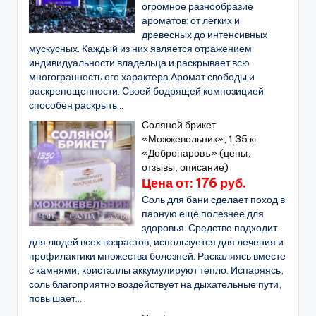
огромное разнообразие
ароматов: от лёгких и
древесных до интенсивных
мускусных. Каждый из них является отражением
индивидуальности владельца и раскрывает всю
многогранность его характера.Аромат свободы и
раскрепощенности. Своей бодрящей композицией
способен раскрыть...
Соляной брикет
«Можжевельник», 1.35 кг
«Добропаровъ» (цены,
отзывы, описание)
Цена от: 176 руб.
Соль для бани сделает поход в
парную ещё полезнее для
здоровья. Средство подходит
для людей всех возрастов, используется для лечения и
профилактики множества болезней. Раскаляясь вместе
с камнями, кристаллы аккумулируют тепло. Испаряясь,
соль благоприятно воздействует на дыхательные пути,
повышает...