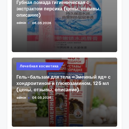
Губная помада гигиеническая с
экстрактом персика (цены, отзывы,
описание)
admin
06.05.2026
Запись
от
Опубликовано
Лечебная косметика
в
Гель-бальзам для тела «Змеиный яд» с
хондроитином и глюкозамином, 125 мл
(цены, отзывы, описание)
admin
06.05.2026
Запись
от