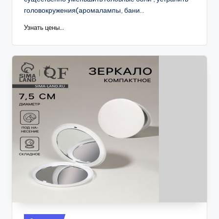
головокружения(аромалампы, бани...
Узнать цены...
Опубликовано