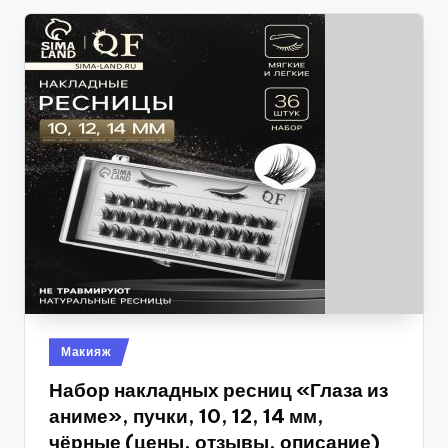
Опубликовано
Макияж
в
Набор накладных ресниц «Глаза из
аниме», пучки, 10, 12, 14 мм,
чёрные (цены, отзывы, описание)