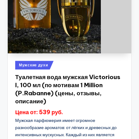
Опубликовано
Мужские духи
в
Туалетная вода мужская Victorious
I, 100 мл (по мотивам 1 Million
(P.Rabanne) (цены, отзывы,
описание)
Цена от: 539 руб.
Мужская парфюмерия имеет огромное
разнообразие ароматов: от лёгких и древесных до
интенсивных мускусных. Каждый из них является