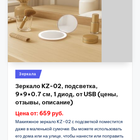
Опубликовано
Зеркала
в
Зеркало KZ-02, подсветка,
9×9×0.7 см, 1 диод, от USB (цены,
отзывы, описание)
Цена от: 659 руб.
Макияжное зеркало KZ-02 с подсветкой поместится
даже в маленькой сумочке. Вы можете использовать
его дома или на улице, чтобы нанести или поправить