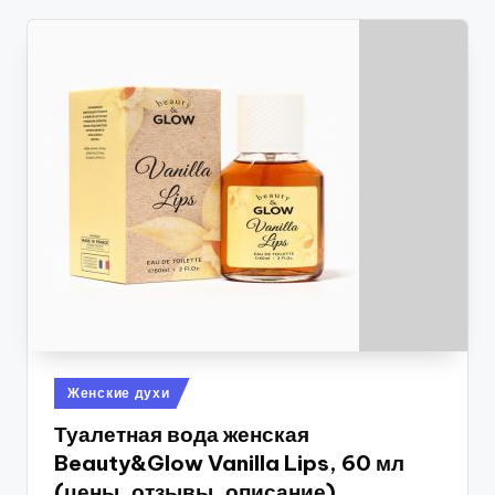
Опубликовано
Женские духи
в
Туалетная вода женская
Beauty&Glow Vanilla Lips, 60 мл
(цены, отзывы, описание)