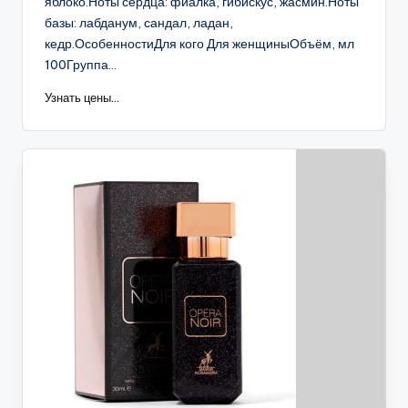
яблоко.Ноты сердца: фиалка, гибискус, жасмин.Ноты
базы: лабданум, сандал, ладан,
кедр.ОсобенностиДля кого Для женщиныОбъём, мл
100Группа...
Узнать цены...