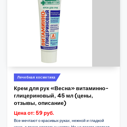
Опубликовано
Лечебная косметика
в
Крем для рук «Весна» витаминно-
глицериновый, 45 мл (цены,
отзывы, описание)
Цена от: 59 руб.
Все мечтают о красивых руках, нежной и гладкой
коже, а также здоровых ногтях. Но не всегда хватает