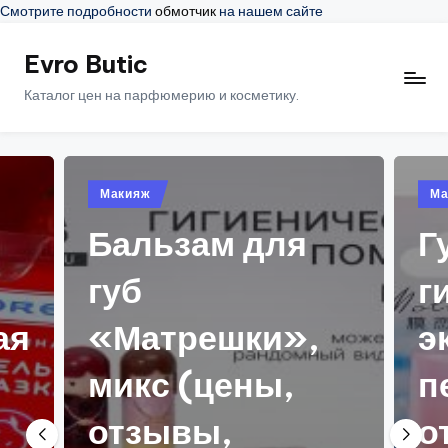
Смотрите подробности
обмотчик
на нашем сайте
Evro Butic
Перейти
к
Каталог цен на парфюмерию и косметику.
содержимому
ликовано
Опубликовано
кияж
Макияж
в
альзам для
Губная 
уб
гигиенич
Матрешки»,
экстрак
икс (цены,
персика 
тзывы,
отзывы,