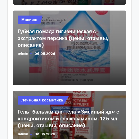
Опубликовано
Макияж
в
Губная помада гигиеническая с
экстрактом персика (цены, отзывы,
описание)
admin
06.05.2026
Запись
от
Опубликовано
Лечебная косметика
в
Гель-бальзам для тела «Змеиный яд» с
хондроитином и глюкозамином, 125 мл
(цены, отзывы, описание)
admin
06.05.2026
Запись