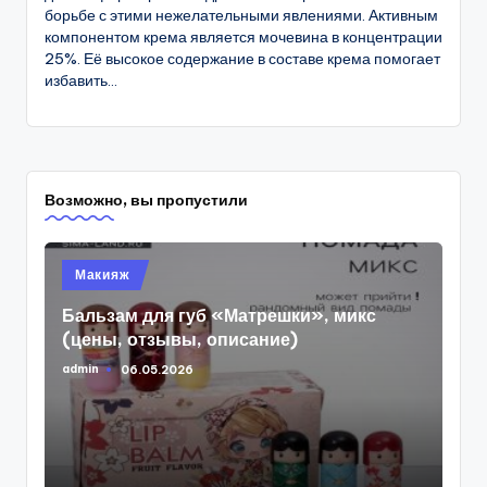
борьбе с этими нежелательными явлениями. Активным
компонентом крема является мочевина в концентрации
25%. Её высокое содержание в составе крема помогает
избавить...
Возможно, вы пропустили
Опубликовано
Макияж
в
Бальзам для губ «Матрешки», микс
(цены, отзывы, описание)
admin
06.05.2026
Запись
от