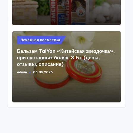
от
Опубликовано
Лечебная косметика
в
Бальзам TaiYan «Китайская звёздочка»,
при суставных болях, 3.5 г (цены,
отзывы, описание)
admin
06.05.2026
Запись
от