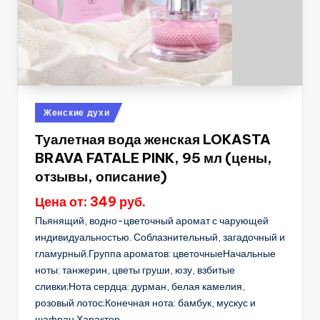
Опубликовано
Женские духи
в
Туалетная вода женская LOKASTA
BRAVA FATALE PINK, 95 мл (цены,
отзывы, описание)
Цена от: 349 руб.
Пьянящий, водно-цветочный аромат с чарующей
индивидуальностью. Соблазнительный, загадочный и
гламурный.Группа ароматов: цветочныеНачальные
ноты: танжерин, цветы груши, юзу, взбитые
сливки;Нота сердца: дурман, белая камелия,
розовый лотос;Конечная нота: бамбук, мускус и
шафран.Характер...