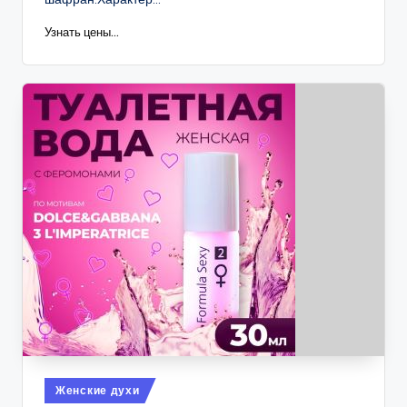
Узнать цены...
Опубликовано
Женские духи