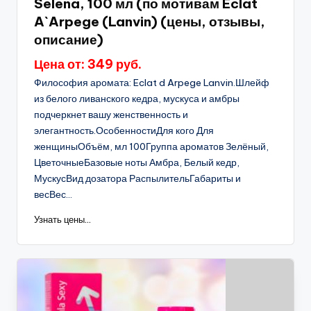
Selena, 100 мл (по мотивам Eclat
A`Arpege (Lanvin) (цены, отзывы,
описание)
Цена от: 349 руб.
Философия аромата: Eclat d Arpege Lanvin.Шлейф
из белого ливанского кедра, мускуса и амбры
подчеркнет вашу женственность и
элегантность.ОсобенностиДля кого Для
женщиныОбъём, мл 100Группа ароматов Зелёный,
ЦветочныеБазовые ноты Амбра, Белый кедр,
МускусВид дозатора РаспылительГабариты и
весВес...
Узнать цены...