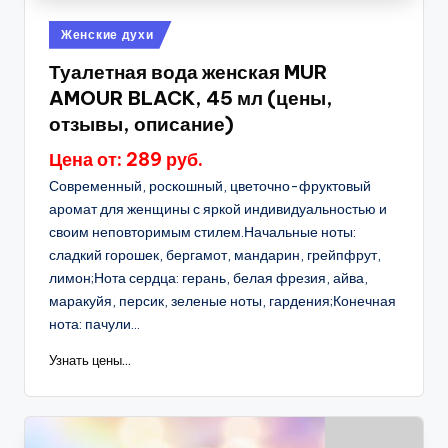
Опубликовано
Женские духи
в
Туалетная вода женская MUR
AMOUR BLACK, 45 мл (цены,
отзывы, описание)
Цена от: 289 руб.
Современный, роскошный, цветочно-фруктовый
аромат для женщины с яркой индивидуальностью и
своим неповторимым стилем.Начальные ноты:
сладкий горошек, бергамот, мандарин, грейпфрут,
лимон;Нота сердца: герань, белая фрезия, айва,
маракуйя, персик, зеленые ноты, гардения;Конечная
нота: пачули...
Узнать цены...