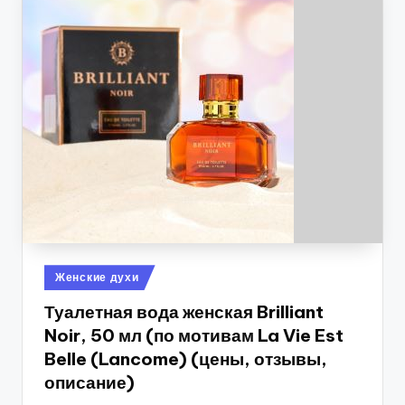
Опубликовано
Женские духи
в
Туалетная вода женская Brilliant
Noir, 50 мл (по мотивам La Vie Est
Belle (Lancome) (цены, отзывы,
описание)