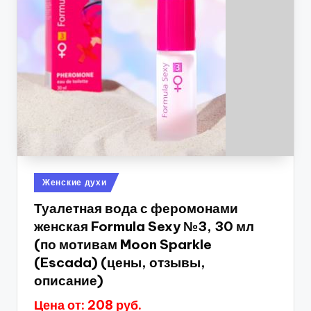
Опубликовано
Женские духи
в
Туалетная вода с феромонами
женская Formula Sexy №3, 30 мл
(по мотивам Moon Sparkle
(Escada) (цены, отзывы,
описание)
Цена от: 208 руб.