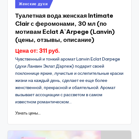
Опубликовано
Женские духи
в
Туалетная вода женская Intimate
Clair с феромонами, 30 мл (по
мотивам Eclat A`Arpege (Lanvin)
(цены, отзывы, описание)
Цена от: 311 руб.
Чувственный и тонкий аромат Lanvin Eclat Darpege
(духи Ланвин Эклат Д'арпеж) подарит своей
поклоннице яркие, лучистые и ослепительные краски
жизни на каждый день, сделает ее еще более
женственной, прекрасной и обаятельной. Аромат
вызывает ассоциации с рассветом в самом
известном романтическом...
Узнать цены...