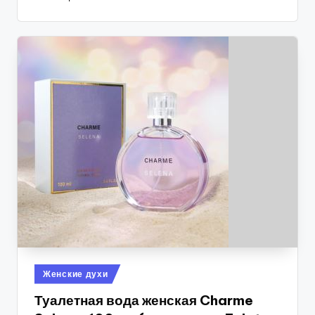
Опубликовано
Женские духи
в
Туалетная вода женская Charme