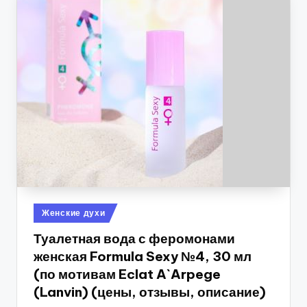
Опубликовано
Женские духи
в
Туалетная вода с феромонами
женская Formula Sexy №4, 30 мл
(по мотивам Eclat A`Arpege
(Lanvin) (цены, отзывы, описание)