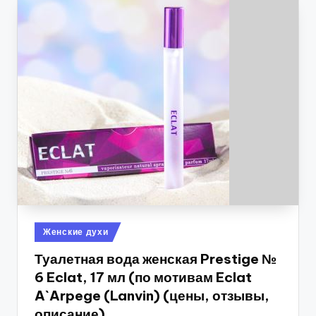
Опубликовано
Женские духи
в
Туалетная вода женская Prestige №
6 Eclat, 17 мл (по мотивам Eclat
A`Arpege (Lanvin) (цены, отзывы,
описание)