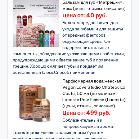
Бальзам для губ «Матрешки»,
микс (цены, отзывы, описание)
Цена от: 40 руб.
Бальзам предназначен для
ухода за губами и для защиты
от вредных факторов
окружающей среды. Он
содержит питательные
компоненты, обладающие ухаживающими свойствами,
предупреждающими обветривание губ и появление
трещин. Хорошо смягчает губы и придаёт им
естественный блеск.Способ применения...
Парфюмерная вода женская
Vegan Love Studio Chateau La
Coste, 50 мл (по мотивам
Lacoste Pour Femme (Lacoste)
(цены, отзывы, описание)
Цена от: 499 руб.
Соблазнительный и
непредсказуемый аромат
Lacoste pour Femme с насыщенным букетом
ароматических оттенков цветочно-древесных