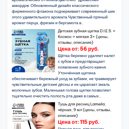
аккордов. Обновленный дизайн классического
фирменного флакона подчеркивает современный шик
этого удивительного аромата.Чувственный пряный
аромат перца, фрезии и бергамота в...
Детская зубная щетка D.I.E.S. «
Космос » мягкая 3+ (цены,
отзывы, описание)
Цена от: 56 руб.
Щётка бережно удаляет налет
с зубов и предотвращает
появление зубного камня.
Утончённая щетина
обеспечивает бережный уход за зубами, не травмирует
чувствительные детские дёсны и не царапает эмаль
молочных зубов. Маленькая голова щетки позволяет
тщательно очистить полость рта даже в самых...
Тушь для ресниц Lameila,
чёрная, 9 мл (цены, отзывы,
описание)
Цена от: 115 руб.
Черная тушь для ресниц